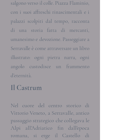
salgono verso il colle. Piazza Flaminio,
con i suoi affreschi rinascimentali e i
palazzi scolpiti dal tempo, racconta
di una storia fatta di mercanti,
umanesimo e devozione. Passeggiare a
Serravalle è come attraversare un libro
illustrato: ogni pietra narra, ogni
angolo custodisce un frammento
d’eternità.
Il Castrum
Nel cuore del centro storico di
Vittorio Veneto, a Serravalle, antico
passaggio strategico che collegava le
Alpi all'Adriatico fin dall'epoca
romana, si erge il Castello di