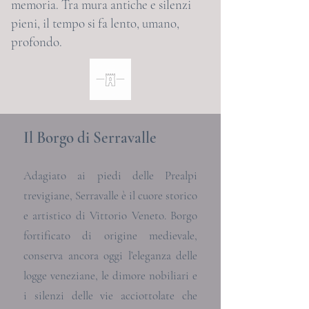
memoria. Tra mura antiche e silenzi
pieni, il tempo si fa lento, umano,
profondo.
Il Borgo di Serravalle
Adagiato ai piedi delle Prealpi
trevigiane, Serravalle è il cuore storico
e artistico di Vittorio Veneto. Borgo
fortificato di origine medievale,
conserva ancora oggi l’eleganza delle
logge veneziane, le dimore nobiliari e
i silenzi delle vie acciottolate che