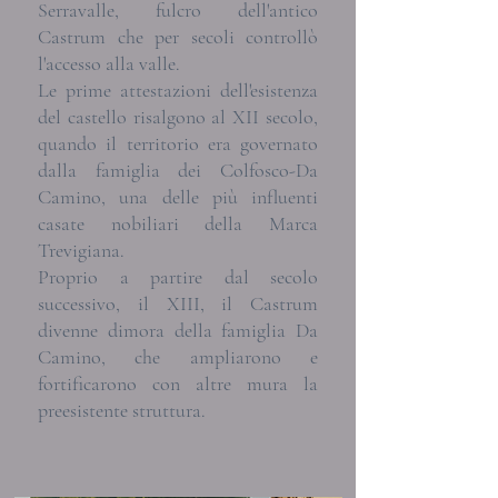
Serravalle, fulcro dell'antico
Castrum che per secoli controllò
l'accesso alla valle.​
Le prime attestazioni dell'esistenza
del castello risalgono al XII secolo,
quando il territorio era governato
dalla famiglia dei Colfosco-Da
Camino, una delle più influenti
casate nobiliari della Marca
Trevigiana.
Proprio a partire dal secolo
successivo, il XIII, il Castrum
divenne dimora della famiglia Da
Camino, che ampliarono e
fortificarono con altre mura la
preesistente struttura.